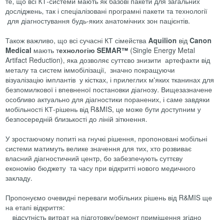
те, що всі КТ-системи мають як базові пакети для загальних
досліджень, так і спеціалізовані програмні пакети та технології
для діагностування будь-яких анатомічних зон пацієнтів.
Також важливо, що всі сучасні КТ сімейства
Aquilion
від
Canon
Medical
мають т
ехнологію SEMAR™
(Single Energy Metal
Artifact Reduction), яка дозволяє суттєво знизити артефакти від
металу та систем іммобілізації, значно покращуючи
візуалізацію імплантів у кістках, і прилеглих м'яких тканинах для
безпомилкової і впевненої постановки діагнозу. Вищезазначене
особливо актуально для діагностики поранених, і саме завдяки
мобільності КТ-рішень від R&MIS, це може бути доступним у
безпосередній близькості до ліній зіткнення.
У зростаючому попиті на гнучкі рішення, пропоновані мобільні
системи матимуть велике значення для тих, хто розвиває
власний діагностичний центр, бо забезпечують суттєву
економію бюджету та часу при відкритті нового медичного
закладу.
Пропонуємо очевидні переваги мобільних рішень від R&MIS ще
на етапі відкриття:
відсутність витрат на підготовку/ремонт приміщення згідно