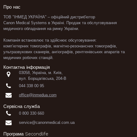
Про нас
ТОВ "ІНМЕД УКРАЇНА" – офіційний дистриб'ютор
Canon Medical Systems в Україні. Продаж та обслуговування
медичного обладнання
на ринку України.
Компанія встановлює та здійснює обсуговування:
комп’ютерних томографів
,
магнітно-резонансних томографів
,
ультразвукових сканерів
,
ангіографів
,
рентгенівських апаратів
та
медичних робочих станцій.
Контактна інформація
03058, Україна, м. Київ,

вул. Борщагівська, 204-В

044 338 00 95

office@inmedua.com
Сервісна служба

0 800 330 660

service@canonmedical.com.ua
Програма Secondlife