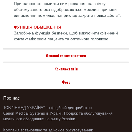
При наявності помилки вимірювання, на знімку
обстежуваного ока відображаються можливі причини
виникнення помилки, наприклад закрите повіко або вії.
ФУНКЦІЯ ОБМЕЖЕННЯ
Запобіжна функція безпеки, щоб виключити фізичний
контакт між оком пацієнта та оптичною головкою.
Основні характеристики
Комплектація
Фото
Про нас
ТОВ "ІНМЕД УКРАЇНА" – офіційний дистриб'ютор
Canon Medical Systems в Україні. Продаж та обслуговування
медичного обладнання
на ринку України.
Компанія встановлює та здійснює обсуговування: