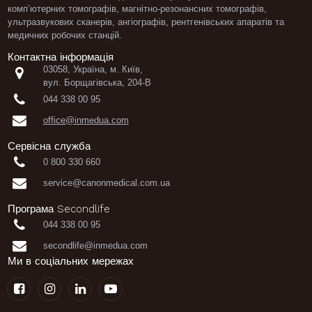
комп’ютерних томографів
,
магнітно-резонансних томографів
,
ультразвукових сканерів
,
ангіографів
,
рентгенівських апаратів
та
медичних робочих станцій.
Контактна інформація
03058, Україна, м. Київ,

вул. Борщагівська, 204-В

044 338 00 95

office@inmedua.com
Сервісна служба

0 800 330 660

service@canonmedical.com.ua
Програма Secondlife

044 338 00 95

secondlife@inmedua.com
Ми в соціальних мережах



