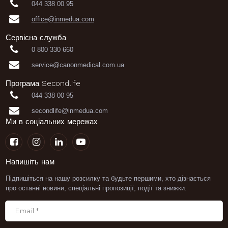

044 338 00 95

office@inmedua.com
Сервісна служба

0 800 330 660

service@canonmedical.com.ua
Програма Secondlife

044 338 00 95

secondlife@inmedua.com
Ми в соціальних мережах




Напишіть нам
Підпишіться на нашу розсилку та будьте першими, хто дізнається
про останні новини, спеціальні пропозиції, події та знижки.