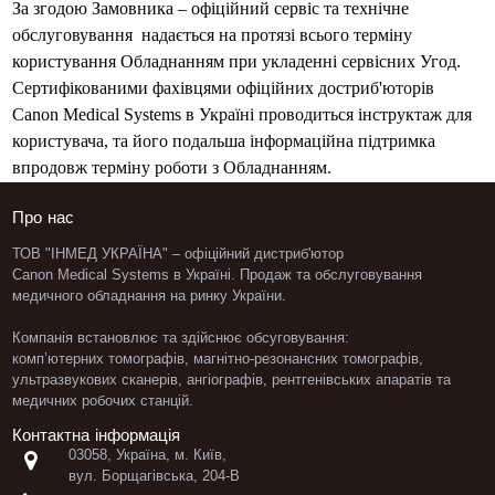
За згодою Замовника – офіційний сервіс та технічне
обслуговування надається на протязі всього терміну
користування Обладнанням при укладенні сервісних Угод.
Сертифікованими фахівцями офіційних достриб'юторів
Canon Medical Systems в Україні проводиться інструктаж для
користувача, та його подальша інформаційна підтримка
впродовж терміну роботи з Обладнанням.
Про нас
ТОВ "ІНМЕД УКРАЇНА" – офіційний дистриб'ютор
Canon Medical Systems в Україні. Продаж та обслуговування
медичного обладнання
на ринку України.
Компанія встановлює та здійснює обсуговування:
комп’ютерних томографів
,
магнітно-резонансних томографів
,
ультразвукових сканерів
,
ангіографів
,
рентгенівських апаратів
та
медичних робочих станцій.
Контактна інформація
03058, Україна, м. Київ,

вул. Борщагівська, 204-В