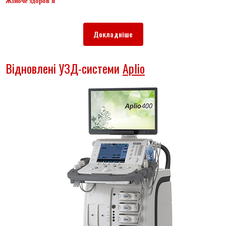
Жіноче здоров
'я
Докладніше
Відновлені УЗД-системи
Aplio