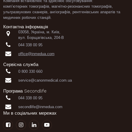
Компанія встановлює та здійснює обсуговування:
комп’ютерних томографів
,
магнітно-резонансних томографів
,
ультразвукових сканерів
,
ангіографів
,
рентгенівських апаратів
та
медичних робочих станцій.
Контактна інформація
03058, Україна, м. Київ,

вул. Борщагівська, 204-В

044 338 00 95

office@inmedua.com
Сервісна служба

0 800 330 660

service@canonmedical.com.ua
Програма Secondlife

044 338 00 95

secondlife@inmedua.com
Ми в соціальних мережах



