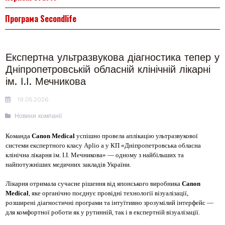
Програма Secondlife
Експертна ультразвукова діагностика тепер у
Дніпропетровській обласній клінічній лікарні
ім. І.І. Мечникова
19.05.2026
Новини компанії
Команда
Canon Medical
успішно провела аплікацію ультразвукової
системи експертного класу Aplio a у КП «Дніпропетровська обласна
клінічна лікарня ім. І.І. Мечникова» — одному з найбільших та
найпотужніших медичних закладів України.
Лікарня отримала сучасне рішення від японського виробника
Canon
Medical
, яке органічно поєднує провідні технології візуалізації,
розширені діагностичні програми та інтуїтивно зрозумілий інтерфейс —
для комфортної роботи як у рутинній, так і в експертній візуалізації.