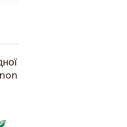
дної
anon