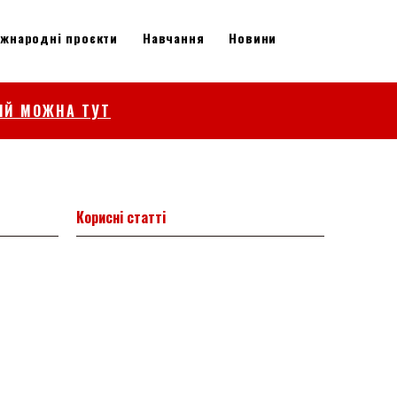
іжнародні проєкти
Навчання
Новини
ІЙ МОЖНА ТУТ
Корисні статті