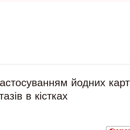
застосуванням йодних карт
азів в кістках