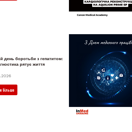
ій день боротьби з гепатитом:
агностика рятує життя
.2026
я більше