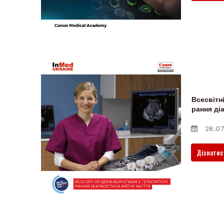
Всесвітн
рання ді
28.07
Дізнатис