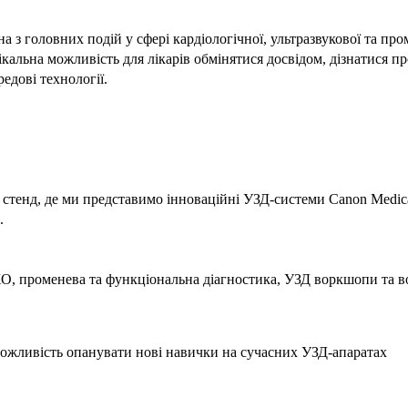
дна з головних подій у сфері кардіологічної, ультразвукової та про
ікальна можливість для лікарів обмінятися досвідом, дізнатися пр
едові технології.
 стенд, де ми представимо інноваційні УЗД-системи Canon Medic
.
ЕХО, променева та функціональна діагностика, УЗД воркшопи та 
ожливість опанувати нові навички на сучасних УЗД-апаратах