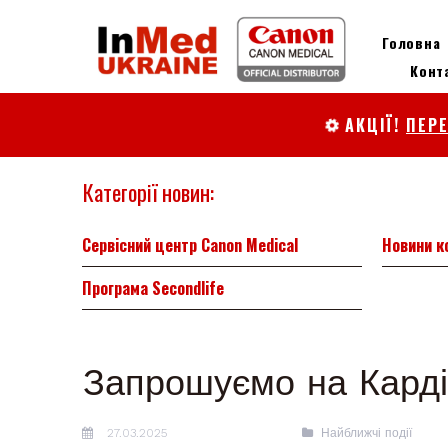
Головна
Конт
АКЦІЇ!
ПЕР

Категорії новин:
Сервісний центр Canon Medical
Новини к
Програма Secondlife
Запрошуємо на Карді
27.03.2025
Найближчі події