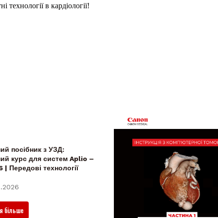
і технології в кардіології!
ий посібник з УЗД:
ий курс для систем Aplio –
6 | Передові технології
.2026
я більше