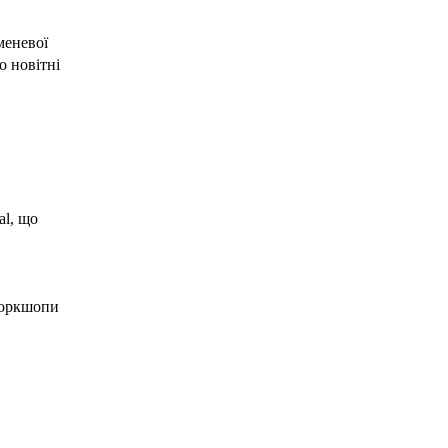
меневої
о новітні
al, що
воркшопи