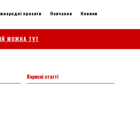
іжнародні проєкти
Навчання
Новини
ІЙ МОЖНА ТУТ
Корисні статті