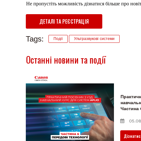
Не пропустіть можливість дізнатися більше про новітн
ДЕТАЛІ ТА РЕЄСТРАЦІЯ
Tags:
Події
Ультразвукові системи
Останні новини та події
Практичн
навчальн
Частина 
05.08
Дізнатис