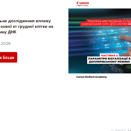
ьне дослідження впливу
зової кт грудної клітки на
мну ДНК
.2026
я більше