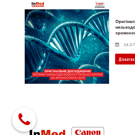
Оригінал
низькодо
хромосо
24.07
Дізнатис