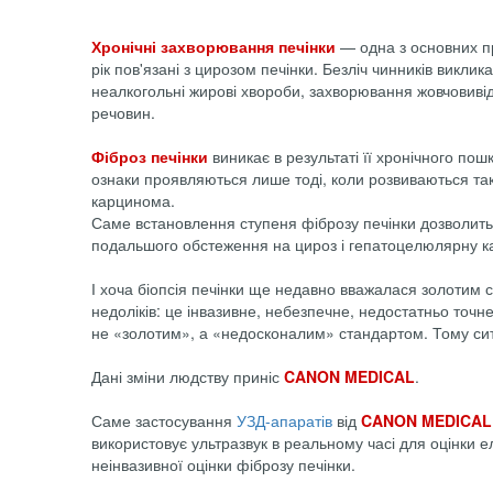
Хронічні захворювання печінки
— одна з основних при
рік пов'язані з цирозом печінки. Безліч чинників виклик
неалкогольні жирові хвороби, захворювання жовчовивід
речовин.
Фіброз печінки
виникає в результаті її хронічного пош
ознаки проявляються лише тоді, коли розвиваються так
карцинома.
Саме встановлення ступеня фіброзу печінки дозволить 
подальшого обстеження на цироз і гепатоцелюлярну к
І хоча біопсія печінки ще недавно вважалася золотим 
недоліків: це інвазивне, небезпечне, недостатньо точне
не «золотим», а «недосконалим» стандартом. Тому сит
Дані зміни людству приніс
CANON MEDICAL
.
Саме застосування
УЗД-апаратів
від
CANON MEDICAL
використовує ультразвук в реальному часі для оцінки 
неінвазивної оцінки фіброзу печінки.