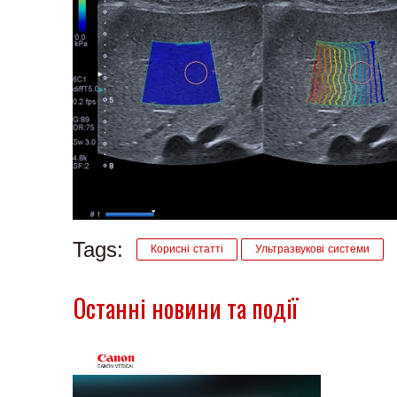
Tags:
Корисні статті
Ультразвукові системи
Останні новини та події