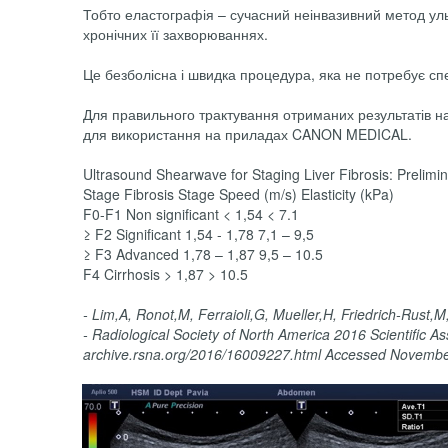
Тобто еластографія – сучасний неінвазивний метод ульт
хронічних її захворюваннях.
Це безболісна і швидка процедура, яка не потребує спе
Для правильного трактування отриманих результатів н
для використання на приладах CANON MEDICAL.
Ultrasound Shearwave for Staging Liver Fibrosis: Prelimi
Stage Fibrosis Stage Speed (m/s) Elasticity (kPa)
F0-F1 Non significant < 1,54 < 7.1
≥ F2 Significant 1,54 - 1,78 7,1 – 9,5
≥ F3 Advanced 1,78 – 1,87 9,5 – 10.5
F4 Cirrhosis > 1,87 > 10.5
- Lim,A, Ronot,M, Ferraioli,G, Mueller,H, Friedrich-Rust,M,
- Radiological Society of North America 2016 Scientific
archive.rsna.org/2016/16009227.html Accessed Novembe