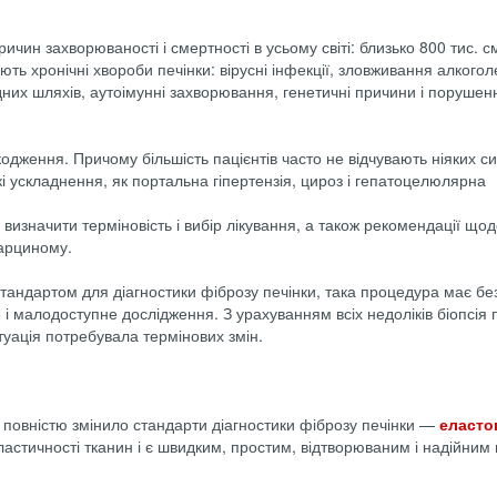
чин захворюваності і смертності в усьому світі: близько 800 тис. с
ають хронічні хвороби печінки: вірусні інфекції, зловживання алкогол
них шляхів, аутоімунні захворювання, генетичні причини і порушен
кодження. Причому більшість пацієнтів часто не відчувають ніяких с
і ускладнення, як портальна гіпертензія, цироз і гепатоцелюлярна
визначити терміновість і вибір лікування, а також рекомендації що
арциному.
стандартом для діагностики фіброзу печінки, така процедура має бе
 і малодоступне дослідження. З урахуванням всіх недоліків біопсія 
уація потребувала термінових змін.
повністю змінило стандарти діагностики фіброзу печінки —
еласто
еластичності тканин і є швидким, простим, відтворюваним і надійни