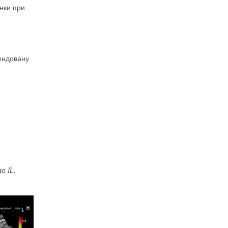
інки при
мендовану
o IL.