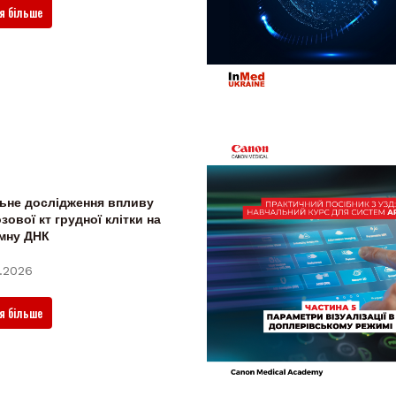
я більше
ьне дослідження впливу
зової кт грудної клітки на
мну ДНК
.2026
я більше