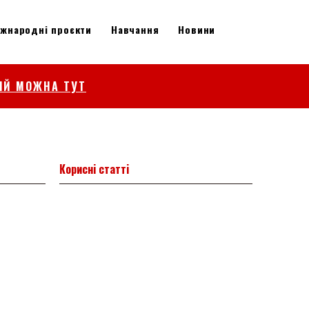
іжнародні проєкти
Навчання
Новини
ІЙ МОЖНА ТУТ
Корисні статті