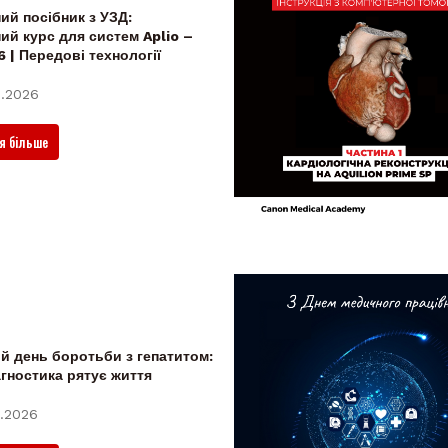
ий посібник з УЗД:
ий курс для систем Aplio –
6 | Передові технології
.2026
я більше
ій день боротьби з гепатитом:
агностика рятує життя
.2026