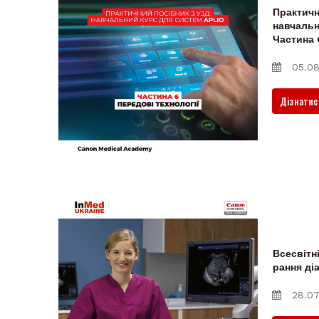
Практичн
навчальн
Частина 
05.08
Дізнатис
Всесвітн
рання ді
28.07