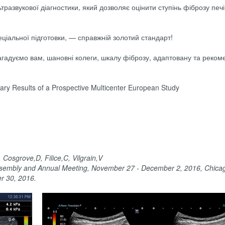
развукової діагностики, який дозволяє оцінити ступінь фіброзу печ
ціальної підготовки, — справжній золотий стандарт!
агадуємо вам, шановні колеги, шкалу фіброзу, адаптовану та реко
nary Results of a Prospective Multicenter European Study
 Cosgrove,D, Filice,C, Vilgrain,V
 Assembly and Annual Meeting, November 27 - December 2, 2016, Chicag
r 30, 2016.