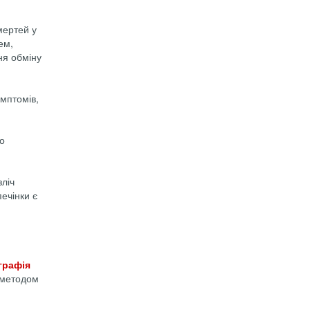
мертей у
ем,
ня обміну
имптомів,
до
зліч
печінки є
графія
м методом