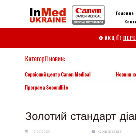
Головна
Конт
АКЦІЇ!
ПЕР

Категорії новин:
Сервісний центр Canon Medical
Новини к
Програма Secondlife
Золотий стандарт діа
15.07.2020
Корисні статті