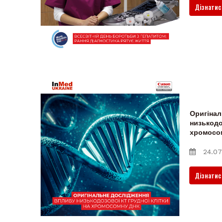
Дізнатис
Оригінал
низькодо
хромосо
24.07
Дізнатис