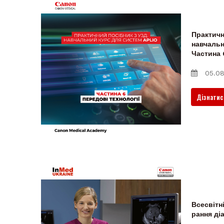
Практичн
навчальн
Частина 
05.08
Дізнатис
Всесвітн
рання ді