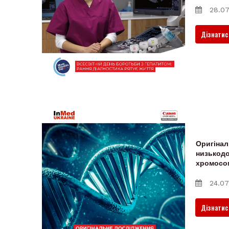
28.07
Дізнатис
Оригінал
низькодо
хромосо
24.07
Дізнатис