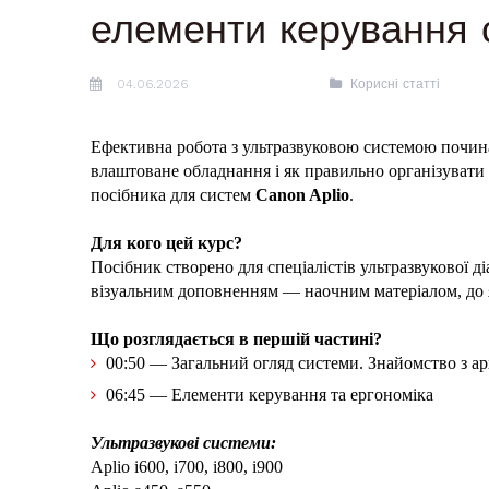
елементи керування 
04.06.2026
Корисні статті
Ефективна робота з ультразвуковою системою почина
влаштоване обладнання і як правильно організувати
посібника для систем
Canon Aplio
.
Для кого цей курс?
Посібник створено для спеціалістів ультразвукової д
візуальним доповненням — наочним матеріалом, до я
Що розглядається в першій частині?
00:50 — Загальний огляд системи. Знайомство з а
06:45 — Елементи керування та ергономіка
Ультразвукові системи:
Aplio i600, i700, i800, i900