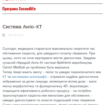
Програма Secondlife
Система Ангіо-КТ
29.09.2020
Сьогодні, медицина старається максимально скоротити час
обстеження пацієнта, для швидшого початку лікування. При
цьому, ніхто не хоче жертвувати якістю діагностики. Завдяки
сучасній гібридній Ангіо-Кт системі Aplehenix виробництва
Canon Medical ця проблема була вирішена.
Тепер лікарі мають змогу: - легко та швидко переключатися між
КТ
та
системами ангіографії
; - отримати надійне діагностичне
зображення за долю секунди, мінімізуючи вплив дози; - мати
якісну морфологічну та функціональну 4D- візуалізацію; -
покращити ефективність робочого процесу; - не потрібно
транспортувати пацієнта між кімнатами для обстеження; -
швидко діагностувати та скласти подальший план лікування.
Саме цими перевагами керувались лікарі центральної лікарні