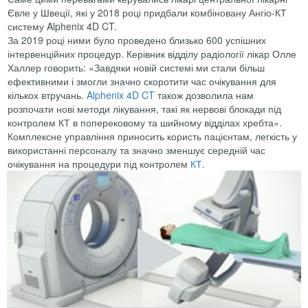
Євле у Швеції, які у 2018 році придбали комбіновану Ангіо-КТ
систему Alphenix 4D CT.
За 2019 році ними було проведено близько 600 успішних
інтервенційних процедур. Керівник відділу радіології лікар Олле
Халлер говорить: «Завдяки новій системі ми стали більш
ефективними і змогли значно скоротити час очікування для
кількох втручань.
Alphenix 4D CT
також дозволила нам
розпочати нові методи лікування, такі як нервові блокади під
контролем КТ в поперековому та шийному відділах хребта».
Комплексне управління приносить користь пацієнтам, легкість у
використанні персоналу та значно зменшує середній час
очікування на процедури під контролем
КТ
.
Video
Player