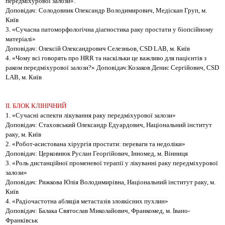
передміхурової залози».
Доповідач: Солодовник Олександр Володимирович, Медіскан Груп, м.
Київ
3. «Сучасна патоморфологічна діагностика раку простати у біопсійному
матеріалі»
Доповідач: Олексій Олександрович Селезньов, CSD LAB, м. Київ
4. «Чому всі говорять про HRR та наскільки це важливо для пацієнтів з
раком передміхурової залози?» Доповідач:Козаков Денис Сергійович, CSD
LAB, м. Київ
ІІ. БЛОК КЛІНІЧНИЙ
1. «Сучасні аспекти лікування раку передміхурової залози»
Доповідач: Стаховський Олександр Едуардович, Національний інститут
раку, м. Київ
2. «Робот-асистована хірургія простати: переваги та недоліки»
Доповідач: Церковнюк Руслан Георгійович, Інномед, м. Вінниця
3. «Роль дистанційної променевої терапії у лікуванні раку передміхурової
залози»
Доповідач: Рижкова Юлія Володимирівна, Національний інститут раку, м.
Київ
4. «Радіочастотна абляція метастазів злоякісних пухлин»
Доповідач: Балака Святослав Миколайович, Франкомед, м. Івано-
Франківськ