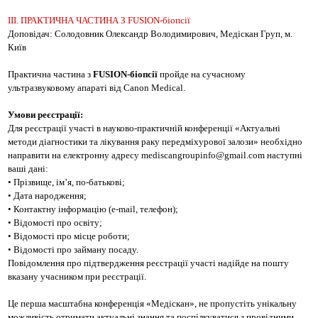
ІІІ. ПРАКТИЧНА ЧАСТИНА З FUSION-біопсії
Доповідач: Солодовник Олександр Володимирович, Медіскан Груп, м.
Київ
Практична частина з
FUSION-біопсії
пройде на сучасному
ультразвуковому апараті від Сanon Medical.
Умови реєстрації:
Для реєстрації участі в науково-практичній конференції «Актуальні
методи діагностики та лікування раку передміхурової залози» необхідно
направити на електронну адресу mediscangroupinfo@gmail.com наступні
ваші дані:
• Прізвище, ім’я, по-батькові;
• Дата народження;
• Контактну інформацію (e-mail, телефон);
• Відомості про освіту;
• Відомості про місце роботи;
• Відомості про займану посаду.
Повідомлення про підтвердження реєстрації участі надійде на пошту
вказану учасником при реєстрації.
Це перша масштабна конференція «Медіскан», не пропустіть унікальну
можливість отримати актуальні знання та поспілкуватися з провідними