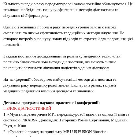
Кількість випадків раку передміхурової залози постійно збільшуються. Це
викликає необхідність пошуку ефективних методів діагностики та
лікування цієї форми раку.
Однією з основних проблем раку передміхурової залози є висока
смертність та низька ефективність традиційних методів лікування. Це
створює потребу у пошуку нових підходів та стратегій для подолання цієї
патології.
Завдяки постійним дослідженням та розвитку медичних технологій
постійно з'являються нові методи діагностики, які можуть значно
покращити результати лікування пацієнтів з даним діагнозом.
На конференції обговоримо найсучасніші методи діагностики та
лікування раку передміхурової залози. Експерти з різних галузей
медицини поділяться власним досвідом та знаннями.
Детальна програма науково-практичної конференції:
І. БЛОК ДІАГНОСТИЧНИЙ
1. «Мультипараметрична МРТ передміхурової залози та оцінка її змін за
системою PIRADS». Доповідач: Тіторенко Роман Сергійович, Медіскан
Груп, м. Київ
2. «Сучасний погляд на прицільну MRI-US FUSION біопсію