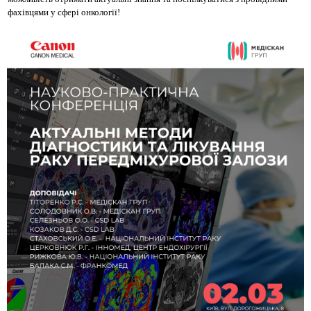
фахівцями у сфері онкології!